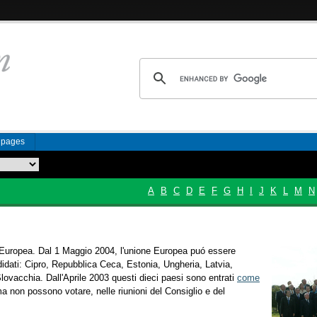
n pages
A
B
C
D
E
F
G
H
I
J
K
L
M
N
ne Europea. Dal 1 Maggio 2004, l'unione Europea puó essere
didati: Cipro, Repubblica Ceca, Estonia, Ungheria, Latvia,
lovacchia. Dall'Aprile 2003 questi dieci paesi sono entrati
come
a non possono votare, nelle riunioni del Consiglio e del