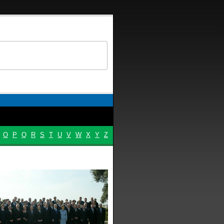
O
P
Q
R
S
T
U
V
W
X
Y
Z