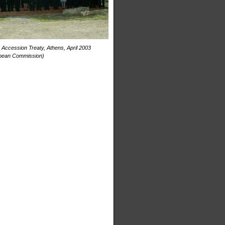
 Accession Treaty, Athens, April 2003
opean Commission)