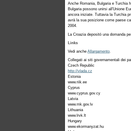
Anche Romania, Bulgaria e Turchia h
Bulgaria possono unirsi all'Unione Eu
ancora iniziate. Tuttavia la Turchia
avrà la sua posizione come paese can
2004.
La Croazia depositó una domanda per 
Links
Vedi anche
Allargamento
.
Collegati ai siti governamentali dei pa
Czech Republic
http://vlada.cz
Estonia
www.riik.ee
Cyprus
www.cyprus.gov.cy
Latvia
www.mk.gov.lv
Lithuania
www.lrvk.lt
Hungary
www.ekormanyzat.hu