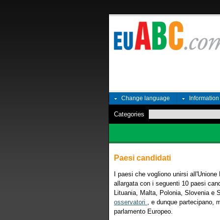
Change language
Informatio
Categories
Paesi candidati
I paesi che vogliono unirsi all'Unio
allargata con i seguenti 10 paesi can
Lituania, Malta, Polonia, Slovenia e S
osservatori
, e dunque partecipano, m
parlamento Europeo.